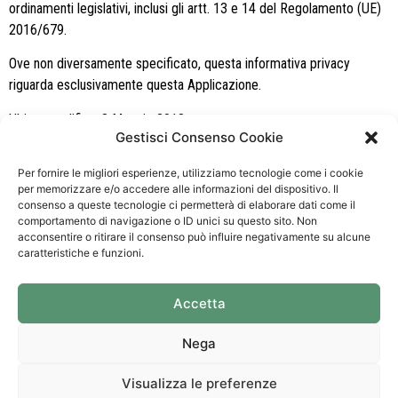
ordinamenti legislativi, inclusi gli artt. 13 e 14 del Regolamento (UE)
2016/679.
Ove non diversamente specificato, questa informativa privacy
riguarda esclusivamente questa Applicazione.
Ultima modifica: 8 Maggio 2018
Gestisci Consenso Cookie
Per fornire le migliori esperienze, utilizziamo tecnologie come i cookie
per memorizzare e/o accedere alle informazioni del dispositivo. Il
GIAMELLO
CONTATTI
SOCIAL
consenso a queste tecnologie ci permetterà di elaborare dati come il
ARREDAMENTI
comportamento di navigazione o ID unici su questo sito. Non
Email: info@giamelloarredamenti.com
acconsentire o ritirare il consenso può influire negativamente su alcune
Castino Giamello
Telefono:
347
caratteristiche e funzioni.
Arredamenti
431.8699
–
0173
Via Nazionale, 11 –
840.52
Accetta
12050 – Castino
(CN)
Nega
Visualizza le preferenze
Design by
00up
P.iva 03043040041
Privacy
e
Cookie