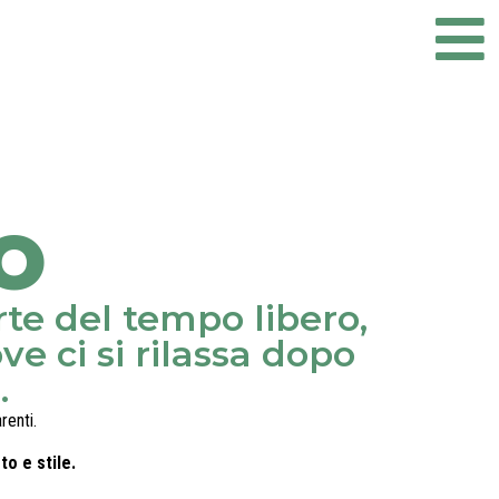
O
rte del tempo libero,
ve ci si rilassa dopo
.
renti.
o e stile.