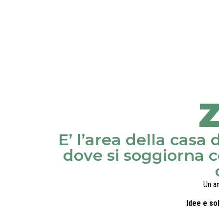
E’ l’area della casa
dove si soggiorna co
Un am
Idee e so