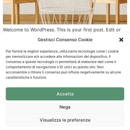
Welcome to WordPress. This is your first post. Edit or
delete it, then start writing!
Gestisci Consenso Cookie
Per fornire le migliori esperienze, utilizziamo tecnologie come i cookie
per memorizzare e/o accedere alle informazioni del dispositivo. Il
GIAMELLO
CONTATTI
SOCIAL
consenso a queste tecnologie ci permetterà di elaborare dati come il
ARREDAMENTI
comportamento di navigazione o ID unici su questo sito. Non
Email: info@giamelloarredamenti.com
acconsentire o ritirare il consenso può influire negativamente su alcune
Castino Giamello
Telefono:
347
caratteristiche e funzioni.
Arredamenti
431.8699
–
0173
Via Nazionale, 11 –
840.52
Accetta
12050 – Castino
(CN)
Nega
Visualizza le preferenze
Design by
00up
P.iva 03043040041
Privacy
e
Cookie
S.r.l.
Policy